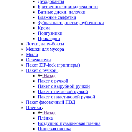
Дезодоранты
Бритвенные принадлежности
Ватные диски, палочки
Влажные салфетки
Зубная паста, щетки, зубочистки
Крема
Подгузники
Прокладки
Лотки, ланч-боксы
Мешки для мусора
Мыло
Освежители
Пакет ZIP-lock (грипперы)
Пакет с ручкой
Назад
Пакет с ручкой
Пакет с вырубной ручкой
Пакет с петлевой ручкой
Пакет с пластиковой ручкой
Пакет фасовочный ПВД
Плёнка
Назад
Плёнка
Воздушно-пузырьковая пленка
Пищевая пленка