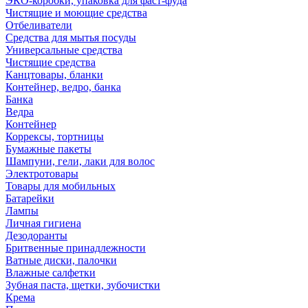
ЭКО-коробки, упаковка для фаст-фуда
Чистящие и моющие средства
Отбеливатели
Средства для мытья посуды
Универсальные средства
Чистящие средства
Канцтовары, бланки
Контейнер, ведро, банка
Банка
Ведра
Контейнер
Коррексы, тортницы
Бумажные пакеты
Шампуни, гели, лаки для волос
Электротовары
Товары для мобильных
Батарейки
Лампы
Личная гигиена
Дезодоранты
Бритвенные принадлежности
Ватные диски, палочки
Влажные салфетки
Зубная паста, щетки, зубочистки
Крема