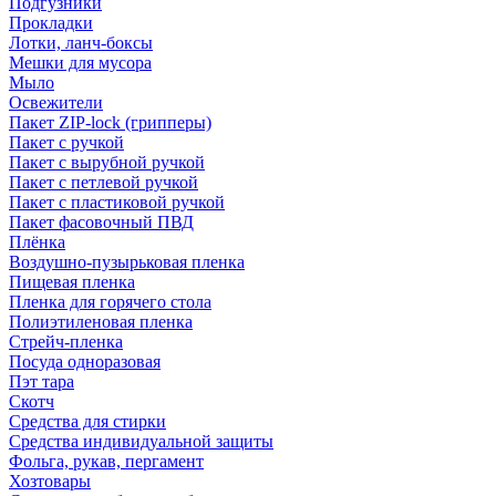
Подгузники
Прокладки
Лотки, ланч-боксы
Мешки для мусора
Мыло
Освежители
Пакет ZIP-lock (грипперы)
Пакет с ручкой
Пакет с вырубной ручкой
Пакет с петлевой ручкой
Пакет с пластиковой ручкой
Пакет фасовочный ПВД
Плёнка
Воздушно-пузырьковая пленка
Пищевая пленка
Пленка для горячего стола
Полиэтиленовая пленка
Стрейч-пленка
Посуда одноразовая
Пэт тара
Скотч
Средства для стирки
Средства индивидуальной защиты
Фольга, рукав, пергамент
Хозтовары