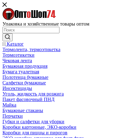
Упаковка и хозяйственные товары оптом
Каталог
Термолента, термоэтикетка
Термоэтикетки
Чековая лента
Бумажная продукция
Бумага туалетная
Полотенца бумажные
Салфетки бумажные
Инсектициды
Уголь, жидкость для розжига
Пакет фасовочный ПНД
Майка
Бумажные стаканы
Перчатки
Губки и салфетки для уборки
Коробки картонные, ЭКО-коробки
Коробки для пиццы и пирогов