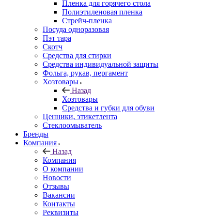
Пленка для горячего стола
Полиэтиленовая пленка
Стрейч-пленка
Посуда одноразовая
Пэт тара
Скотч
Средства для стирки
Средства индивидуальной защиты
Фольга, рукав, пергамент
Хозтовары
Назад
Хозтовары
Средства и губки для обуви
Ценники, этикетлента
Стеклоомыватель
Бренды
Компания
Назад
Компания
О компании
Новости
Отзывы
Вакансии
Контакты
Реквизиты