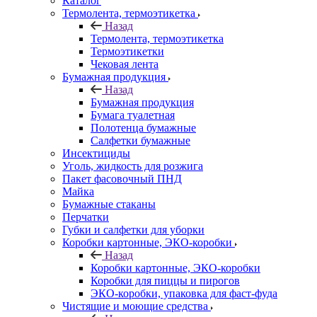
Каталог
Термолента, термоэтикетка
Назад
Термолента, термоэтикетка
Термоэтикетки
Чековая лента
Бумажная продукция
Назад
Бумажная продукция
Бумага туалетная
Полотенца бумажные
Салфетки бумажные
Инсектициды
Уголь, жидкость для розжига
Пакет фасовочный ПНД
Майка
Бумажные стаканы
Перчатки
Губки и салфетки для уборки
Коробки картонные, ЭКО-коробки
Назад
Коробки картонные, ЭКО-коробки
Коробки для пиццы и пирогов
ЭКО-коробки, упаковка для фаст-фуда
Чистящие и моющие средства