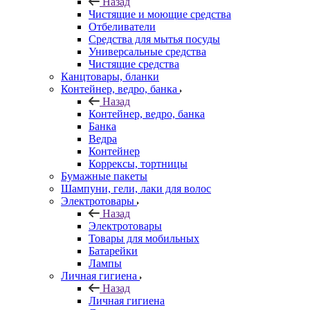
Назад
Чистящие и моющие средства
Отбеливатели
Средства для мытья посуды
Универсальные средства
Чистящие средства
Канцтовары, бланки
Контейнер, ведро, банка
Назад
Контейнер, ведро, банка
Банка
Ведра
Контейнер
Коррексы, тортницы
Бумажные пакеты
Шампуни, гели, лаки для волос
Электротовары
Назад
Электротовары
Товары для мобильных
Батарейки
Лампы
Личная гигиена
Назад
Личная гигиена