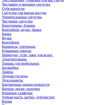
ЭКО-коробки, упаковка для фаст-фуда
Чистящие и моющие средства
Отбеливатели
Средства для мытья посуды
Универсальные средства
Чистящие средства
Канцтовары, бланки
Контейнер, ведро, банка
Банка
Ведра
Контейнер
Коррексы, тортницы
Бумажные пакеты
Шампуни, гели, лаки для волос
Электротовары
Товары для мобильных
Батарейки
Лампы
Личная гигиена
Дезодоранты
Бритвенные принадлежности
Ватные диски, палочки
Влажные салфетки
Зубная паста, щетки, зубочистки
Крема