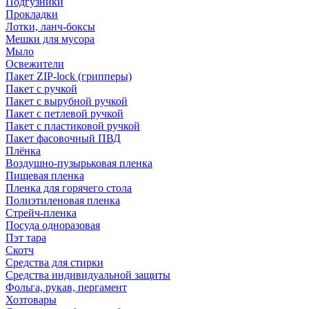
Подгузники
Прокладки
Лотки, ланч-боксы
Мешки для мусора
Мыло
Освежители
Пакет ZIP-lock (грипперы)
Пакет с ручкой
Пакет с вырубной ручкой
Пакет с петлевой ручкой
Пакет с пластиковой ручкой
Пакет фасовочный ПВД
Плёнка
Воздушно-пузырьковая пленка
Пищевая пленка
Пленка для горячего стола
Полиэтиленовая пленка
Стрейч-пленка
Посуда одноразовая
Пэт тара
Скотч
Средства для стирки
Средства индивидуальной защиты
Фольга, рукав, пергамент
Хозтовары