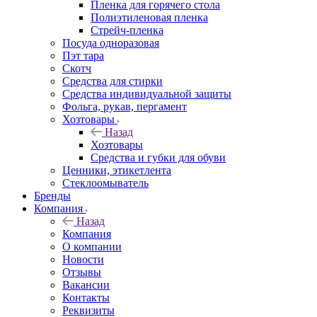
Пленка для горячего стола
Полиэтиленовая пленка
Стрейч-пленка
Посуда одноразовая
Пэт тара
Скотч
Средства для стирки
Средства индивидуальной защиты
Фольга, рукав, пергамент
Хозтовары
Назад
Хозтовары
Средства и губки для обуви
Ценники, этикетлента
Стеклоомыватель
Бренды
Компания
Назад
Компания
О компании
Новости
Отзывы
Вакансии
Контакты
Реквизиты