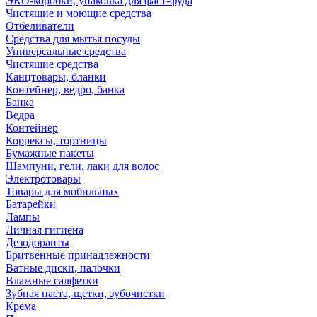
ЭКО-коробки, упаковка для фаст-фуда
Чистящие и моющие средства
Отбеливатели
Средства для мытья посуды
Универсальные средства
Чистящие средства
Канцтовары, бланки
Контейнер, ведро, банка
Банка
Ведра
Контейнер
Коррексы, тортницы
Бумажные пакеты
Шампуни, гели, лаки для волос
Электротовары
Товары для мобильных
Батарейки
Лампы
Личная гигиена
Дезодоранты
Бритвенные принадлежности
Ватные диски, палочки
Влажные салфетки
Зубная паста, щетки, зубочистки
Крема