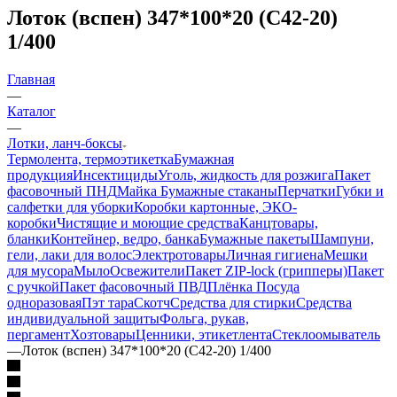
Лоток (вспен) 347*100*20 (С42-20)
1/400
Главная
—
Каталог
—
Лотки, ланч-боксы
Термолента, термоэтикетка
Бумажная
продукция
Инсектициды
Уголь, жидкость для розжига
Пакет
фасовочный ПНД
Майка
Бумажные стаканы
Перчатки
Губки и
салфетки для уборки
Коробки картонные, ЭКО-
коробки
Чистящие и моющие средства
Канцтовары,
бланки
Контейнер, ведро, банка
Бумажные пакеты
Шампуни,
гели, лаки для волос
Электротовары
Личная гигиена
Мешки
для мусора
Мыло
Освежители
Пакет ZIP-lock (грипперы)
Пакет
с ручкой
Пакет фасовочный ПВД
Плёнка
Посуда
одноразовая
Пэт тара
Скотч
Средства для стирки
Средства
индивидуальной защиты
Фольга, рукав,
пергамент
Хозтовары
Ценники, этикетлента
Стеклоомыватель
—
Лоток (вспен) 347*100*20 (С42-20) 1/400