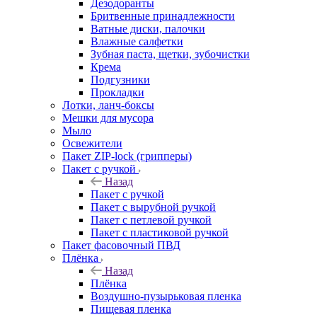
Дезодоранты
Бритвенные принадлежности
Ватные диски, палочки
Влажные салфетки
Зубная паста, щетки, зубочистки
Крема
Подгузники
Прокладки
Лотки, ланч-боксы
Мешки для мусора
Мыло
Освежители
Пакет ZIP-lock (грипперы)
Пакет с ручкой
Назад
Пакет с ручкой
Пакет с вырубной ручкой
Пакет с петлевой ручкой
Пакет с пластиковой ручкой
Пакет фасовочный ПВД
Плёнка
Назад
Плёнка
Воздушно-пузырьковая пленка
Пищевая пленка