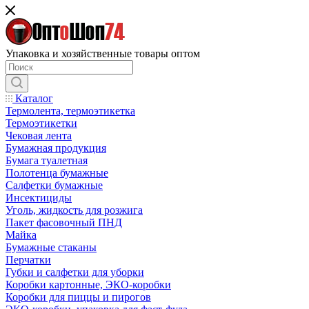
Упаковка и хозяйственные товары оптом
Каталог
Термолента, термоэтикетка
Термоэтикетки
Чековая лента
Бумажная продукция
Бумага туалетная
Полотенца бумажные
Салфетки бумажные
Инсектициды
Уголь, жидкость для розжига
Пакет фасовочный ПНД
Майка
Бумажные стаканы
Перчатки
Губки и салфетки для уборки
Коробки картонные, ЭКО-коробки
Коробки для пиццы и пирогов