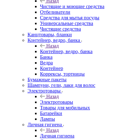
Назад
Чистящие и моющие средства
Отбеливатели
Средства для мытья посуды
Универсальные средства
Чистящие средства
Канцтовары, бланки
Контейнер, ведро, банка
Назад
Контейнер, ведро, банка
Банка
Ведра
Контейнер
Коррексы, тортницы
Бумажные пакеты
Шампуни, гели, лаки для волос
Электротовары
Назад
Электротовары
Товары для мобильных
Батарейки
Лампы
Личная гигиена
Назад
Личная гигиена