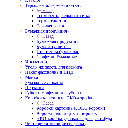
Каталог
Термолента, термоэтикетка
Назад
Термолента, термоэтикетка
Термоэтикетки
Чековая лента
Бумажная продукция
Назад
Бумажная продукция
Бумага туалетная
Полотенца бумажные
Салфетки бумажные
Инсектициды
Уголь, жидкость для розжига
Пакет фасовочный ПНД
Майка
Бумажные стаканы
Перчатки
Губки и салфетки для уборки
Коробки картонные, ЭКО-коробки
Назад
Коробки картонные, ЭКО-коробки
Коробки для пиццы и пирогов
ЭКО-коробки, упаковка для фаст-фуда
Чистящие и моющие средства